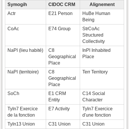
Symogih
CIDOC CRM
Alignement
Actr
E21 Person
HuBe Human
Being
CoAc
E74 Group
StrCoAc
Structured
Collectivity
NaPl (lieu habité)
C8
InPl Inhabited
Geographical
Place
Place
NaPl (territoire)
C8
Terr Territory
Geographical
Place
SoCh
E1 CRM
C14 Social
Entity
Character
TyIn7 Exercice
E7 Activity
TyIn7 Exercice
de la fonction
d'une fonction
TyIn13 Union
C31 Union
C31 Union