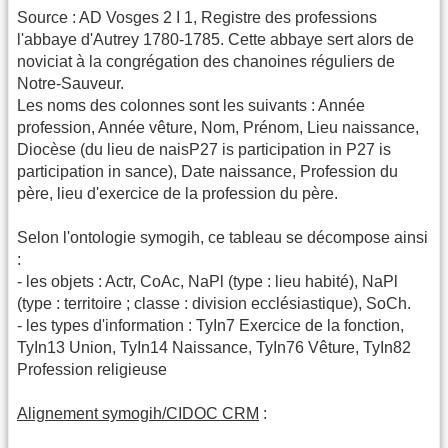
Source : AD Vosges 2 I 1, Registre des professions
l'abbaye d'Autrey 1780-1785. Cette abbaye sert alors de
noviciat à la congrégation des chanoines réguliers de
Notre-Sauveur.
Les noms des colonnes sont les suivants : Année
profession, Année vêture, Nom, Prénom, Lieu naissance,
Diocèse (du lieu de naisP27 is participation in P27 is
participation in sance), Date naissance, Profession du
père, lieu d'exercice de la profession du père.
Selon l'ontologie symogih, ce tableau se décompose ainsi
:
- les objets : Actr, CoAc, NaPl (type : lieu habité), NaPl
(type : territoire ; classe : division ecclésiastique), SoCh.
- les types d'information : TyIn7 Exercice de la fonction,
TyIn13 Union, TyIn14 Naissance, TyIn76 Vêture, TyIn82
Profession religieuse
Alignement symogih/CIDOC CRM
: