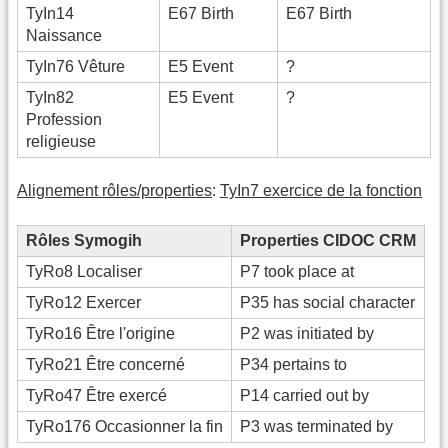
TyIn14
E67 Birth
E67 Birth
Naissance
TyIn76 Vêture
E5 Event
?
TyIn82
E5 Event
?
Profession
religieuse
Alignement rôles/properties
:
TyIn7 exercice de la fonction
Rôles Symogih
Properties CIDOC CRM
TyRo8 Localiser
P7 took place at
TyRo12 Exercer
P35 has social character
TyRo16 Être l'origine
P2 was initiated by
TyRo21 Être concerné
P34 pertains to
TyRo47 Être exercé
P14 carried out by
TyRo176 Occasionner la fin
P3 was terminated by