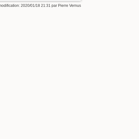
Exportation ODT
modification: 2020/01/18 21:31 par
Pierre Vernus
ODT import
Haut de page
Liens de retour
Anciennes révisions