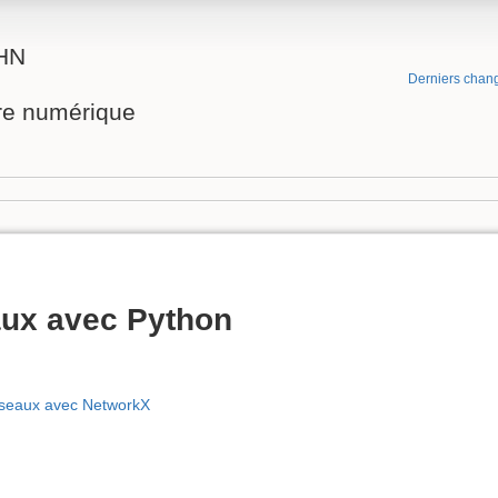
RHN
Derniers chan
ire numérique
aux avec Python
réseaux avec NetworkX