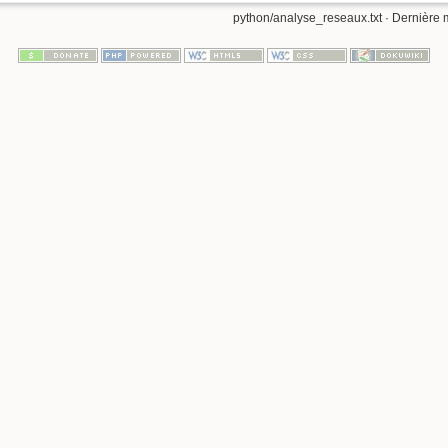
python/analyse_reseaux.txt
· Dernière 