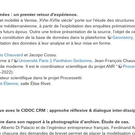
ées : un premier retour d'expérience.
t mobilité à Venise, XVIe-XVIIe siècle” porte sur l'étude des structure
e méditerranéenne, à partir de l'exploitation des enquêtes prématrimoni
 des futurs époux. Outre une brève présentation de la source, l'objet de ce
 constitution de la base de données dans la plateforme
Geovistory
,
rtation des données à leur analyse et à leur mise en forme.
is Chauvard
et Jacopo Cossu.
rne à l’
Université Paris 1 Panthéon-Sorbonne
, Jean-François Chauva
talie moderne. Il est le coordinateur scientifique du projet ANR “
Proces
-2022).
eur scientifique dans le projet Processetti.
t-Étienne
, salle Élise Rivet.
e avec le CIDOC CRM : approche réflexive & dialogue inter-discipli
ire dans son rapport à la photographie d’archive. Étude de cas.
 Alberto Di Palacio et de l’ingénieur entrepreneur français, Ferdinand A
de chacune des demandes de brevet permet de placer la modélisation 