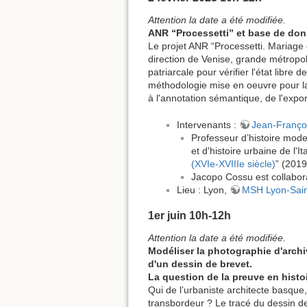
Attention la date a été modifiée.
ANR “Processetti” et base de donn
Le projet ANR “Processetti. Mariage e
direction de Venise, grande métropol
patriarcale pour vérifier l'état libre
méthodologie mise en oeuvre pour la
à l'annotation sémantique, de l'expo
Intervenants :
Jean-Franço
Professeur d’histoire mode
et d'histoire urbaine de l'I
(XVIe-XVIIIe siècle)
” (2019
Jacopo Cossu est collaborat
Lieu : Lyon,
MSH Lyon-Sain
1er juin 10h-12h
Attention la date a été modifiée.
Modéliser la photographie d'archiv
d'un dessin de brevet.
La question de la preuve en histo
Qui de l’urbaniste architecte basque,
transbordeur ? Le tracé du dessin 