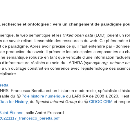
la recherche et ontologies : vers un changement de paradigme pou
umérique, le web sémantique et les
linked open data
(LOD) jouent un rôle
s de savoir reliant l’ensemble des ressources du web. Ce phénomène in
de paradigme. Après avoir précisé ce qu’il faut entendre par «données 
 de production du savoir. Il présente les principales composantes du
une sémantique robuste en tant que véhicule d’une information factuelle de
s d’infrastructure réalisés au sein du LARHRA (
symogih.org, ontome.net
ce à un outillage construit en cohérence avec l’épistémologie des science
ciplinaire.
retta
.
S, Francesco Beretta est un historien moderniste, spécialiste d'histoire
nsable du
Pôle histoire numérique
du LARHRA de 2008 à 2020. Il est
Data for History
, du
Special Interest Group
du
CIDOC CRM
et respo
aint-Étienne
, salle André Frossard.
20221117_francesco_beretta.pdf