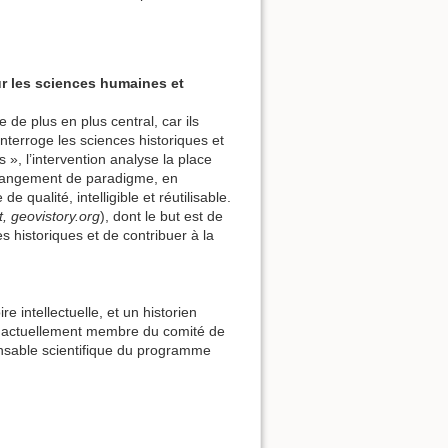
Exportation ODT
ODT import
r les sciences humaines et
 de plus en plus central, car ils
terroge les sciences historiques et
Haut de page
», l’intervention analyse la place
 changement de paradigme, en
 qualité, intelligible et réutilisable.
, geovistory.org
), dont le but est de
s historiques et de contribuer à la
Liens de retour
 intellectuelle, et un historien
 actuellement membre du comité de
nsable scientifique du programme
Anciennes révisions