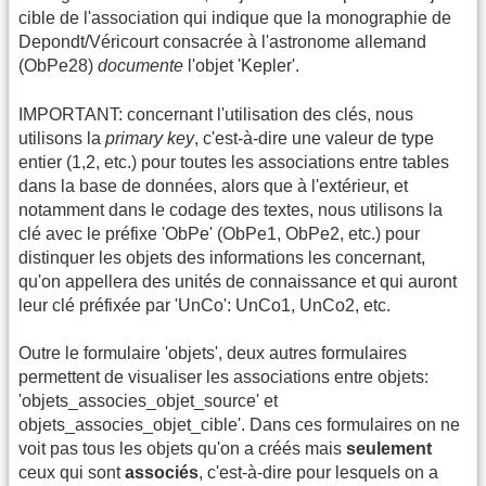
cible de l'association qui indique que la monographie de
Depondt/Véricourt consacrée à l'astronome allemand
(ObPe28)
documente
l'objet 'Kepler'.
IMPORTANT: concernant l'utilisation des clés, nous
utilisons la
primary key
, c'est-à-dire une valeur de type
entier (1,2, etc.) pour toutes les associations entre tables
dans la base de données, alors que à l'extérieur, et
notamment dans le codage des textes, nous utilisons la
clé avec le préfixe 'ObPe' (ObPe1, ObPe2, etc.) pour
distinquer les objets des informations les concernant,
qu'on appellera des unités de connaissance et qui auront
leur clé préfixée par 'UnCo': UnCo1, UnCo2, etc.
Outre le formulaire 'objets', deux autres formulaires
permettent de visualiser les associations entre objets:
'objets_associes_objet_source' et
objets_associes_objet_cible'. Dans ces formulaires on ne
voit pas tous les objets qu'on a créés mais
seulement
ceux qui sont
associés
, c'est-à-dire pour lesquels on a