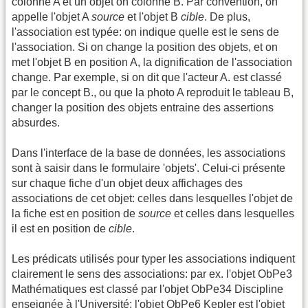
colonne A et un objet on colonne B. Par convention, on
appelle l'objet A
source
et l'objet B
cible
. De plus,
l'association est typée: on indique quelle est le sens de
l'association. Si on change la position des objets, et on
met l'objet B en position A, la dignification de l'association
change. Par exemple, si on dit que l'acteur A. est classé
par le concept B., ou que la photo A reproduit le tableau B,
changer la position des objets entraine des assertions
absurdes.
Dans l'interface de la base de données, les associations
sont à saisir dans le formulaire 'objets'. Celui-ci présente
sur chaque fiche d'un objet deux affichages des
associations de cet objet: celles dans lesquelles l'objet de
la fiche est en position de
source
et celles dans lesquelles
il est en position de
cible
.
Les prédicats utilisés pour typer les associations indiquent
clairement le sens des associations: par ex. l'objet ObPe3
Mathématiques est classé par l'objet ObPe34 Discipline
enseignée à l'Université; l'objet ObPe6 Kepler est l'objet